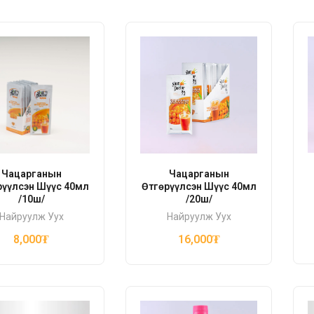
Чацарганын
Чацарганын
рүүлсэн Шүүс 40мл
Өтгөрүүлсэн Шүүс 40мл
/10ш/
/20ш/
Найруулж Уух
Найруулж Уух
8,000
₮
16,000
₮