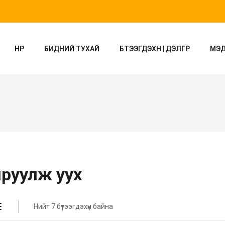
НҮҮР
БИДНИЙ ТУХАЙ
БҮТЭЭГДЭХҮҮН | ДЭЛГҮҮР
МЭ
руулж уух
Нийт 7 бүтээгдэхүүн байна