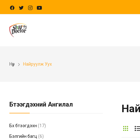
Нүүр
Найруулж Уух
Бүтээгдэхүүний Ангилал
Най
Бүх бүтээгдэхүүн
(17)
Бэлгийн багц
(6)