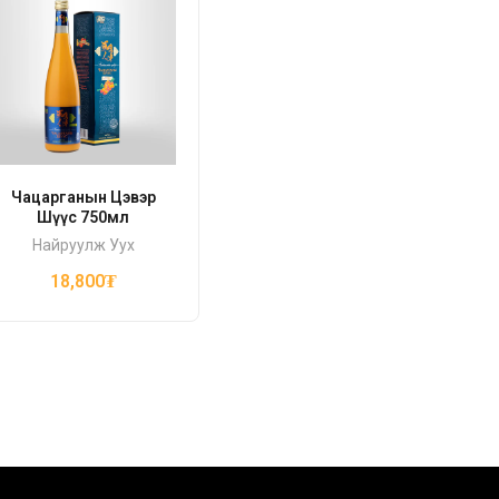
Чацарганын Цэвэр
Шүүс 750мл
Найруулж Уух
18,800
₮