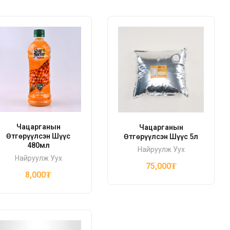
Чацарганын
Чацарганын
Өтгөрүүлсэн Шүүс
Өтгөрүүлсэн Шүүс 5л
480мл
Найруулж Уух
Найруулж Уух
75,000
₮
8,000
₮