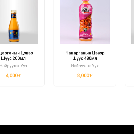
царганын Цэвэр
Чацарганын Цэвэр
Шүүс 200мл
Шүүс 480мл
Найруулж Уух
Найруулж Уух
4,000
₮
8,000
₮