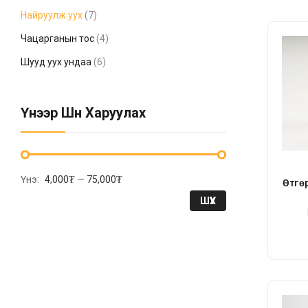
Найруулж уух
(7)
Чацарганын тос
(4)
Шууд уух ундаа
(6)
Үнээр Шүүн Харуулах
Үнэ:
4,000₮
—
75,000₮
Өтгө
ШҮҮХ