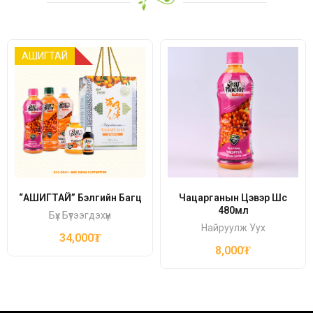
АШИГТАЙ
“АШИГТАЙ” Бэлгийн Багц
Чацарганын Цэвэр Шүүс
480мл
Бүх Бүтээгдэхүүн
Найруулж Уух
34,000
₮
8,000
₮