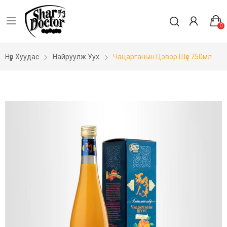
0
Нүүр Хуудас
Найруулж Уух
Чацарганын Цэвэр Шүүс 750мл