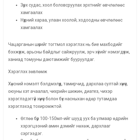
Зүрх судас, хоол боловсруулах эрхтнийг өвчлөлөөс
хамгаалах
Нүдний хараа, улаан хоолой, ходоодны өвчлөлөөс
хамгаалах
Чацарганын шүүсийг тогтмол хэрэглэх нь бие махбодийг
бэхжүүлж, арьсны байдлыг сайжруулж, эрч хүёийг нэмэгдүүлж,
ханиад томууны даютамжийг бууруулдаг.
Хэрэглэх зөвлөмж
Хүнсний нэмэлт бэлдмэлүүд, тамирчид, дархлаа султай хүмүүс,
оюуны хэт ачаалал, чихрийн шижин, диатез, чихэр
хэрэглэдэггүй хүмүүс болон бүх насныхан өдөр тутамдаа
хэрэглэхэд тохиромжтой.
Өглөө бүр 100-150мл-ийг шууд уух ба улмаар өдрийн
хэрэгцээний амин дэмийг нөхөж, дархлааг
сэргээдэг.