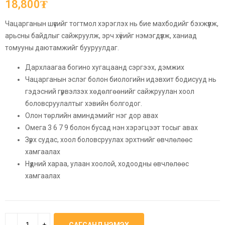
18,800
₮
Чацарганын шүүсийг тогтмол хэрэглэх нь бие махбодийг бэхжүүлж,
арьсны байдлыг сайжруулж, эрч хүёийг нэмэгдүүлж, ханиад
томууны даютамжийг бууруулдаг.
Дархлаагаа богино хугацаанд сэргээх, дэмжих
Чацарганын эслэг болон биологийн идэвхит бодисууд нь
гэдэсний гүрвэлзэх хөдөлгөөнийг сайжруулан хоол
боловсруулалтыг хэвийн болгодог.
Олон төрлийн аминдэмийг нэг дор авах
Омега 3 6 7 9 болон бусад нэн хэрэгцээт тосыг авах
Зүрх судас, хоол боловсруулах эрхтнийг өвчлөлөөс
хамгаалах
Нүдний хараа, улаан хоолой, ходоодны өвчлөлөөс
хамгаалах