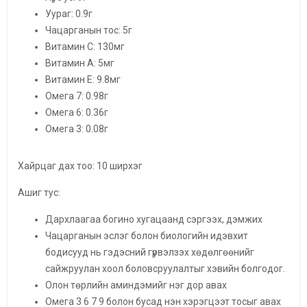
Уураг: 0.9г
Чацарганын тос: 5г
Витамин С: 130мг
Витамин А: 5мг
Витамин Е: 9.8мг
Омега 7: 0.98г
Омега 6: 0.36г
Омега 3: 0.08г
Хайрцаг дах тоо: 10 ширхэг
Ашиг тус:
Дархлаагаа богино хугацаанд сэргээх, дэмжих
Чацарганын эслэг болон биологийн идэвхит
бодисууд нь гэдэсний гүрвэлзэх хөдөлгөөнийг
сайжруулан хоол боловсруулалтыг хэвийн болгодог.
Олон төрлийн аминдэмийг нэг дор авах
Омега 3 6 7 9 болон бусад нэн хэрэгцээт тосыг авах