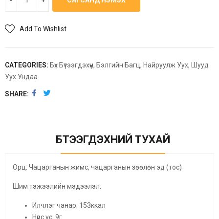
САГСАНД НЭМЭХ
Add To Wishlist
CATEGORIES:
Бүх Бүтээгдэхүүн
,
Бэлгийн Багц
,
Найруулж Уух
,
Шууд
Уух Ундаа
SHARE
БҮТЭЭГДЭХҮҮНИЙ ТУХАЙ
Орц: Чацарганын жимс, чацарганын зөөлөн эд (тос)
Шим тэжээлийн мэдээлэл:
Илчлэг чанар: 153ккал
Нүүрс ус: 9г