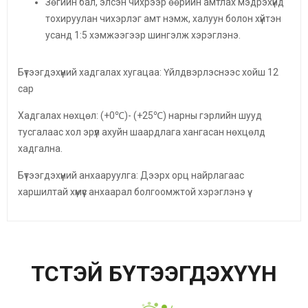
Зөгийн бал, элсэн чихрээр өөрийн амтлах мэдрэхүйд
тохируулан чихэрлэг амт нэмж, халуун болон хүйтэн
усанд 1:5 хэмжээгээр шингэлж хэрэглэнэ.
Бүтээгдэхүүний хадгалах хугацаа: Үйлдвэрлэснээс хойш 12
сар
Хадгалах нөхцөл: (+0℃)- (+25℃) нарны гэрлийн шууд
тусгалаас хол эрүүл ахуйн шаардлага хангасан нөхцөлд
хадгална.
Бүтээгдэхүүний анхааруулга: Дээрх орц найрлагаас
харшилтай хүмүүс анхаарал болгоомжтой хэрэглэнэ үү.
ТӨСТЭЙ БҮТЭЭГДЭХҮҮН